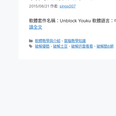
2015/06/21
作者:
sings007
軟體套件名稱：Unblock Youku 軟體語言：
讀全文
分
軟體教學與介紹
、
電腦教學知識
類
標
破解優酷
、
破解土豆
、
破解迅雷看看
、
破解酷6網
籤