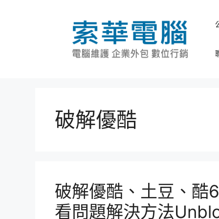
跳
至
主
要
內
容
破解優酷
破解優酷、土豆、酷
看問題解決方法Unbloc