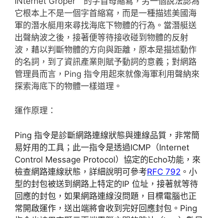
INternet Groper〞的字首母縮寫，另一個說法認為
它根本上不是一個字首縮寫，而是一種描述美國海
軍的潛水艇用來尋找海底下物體的行為。當潛艇送
出聲納波之後，接著便等待接收碰到物體的反射
波，藉以判斷物體的方向與距離，原本是描述動作
的名詞，到了資訊產業則賦予動詞的意義；對網路
管理員而言，Ping 指令用起來就像海軍利用聲納來
探索海底下的物體一樣道理。
運作原理：
Ping 指令是診斷網路連線狀態與連線品質，非常簡
易好用的工具；此一指令是透過ICMP（Internet
Control Message Protocol）協定的Echo功能，來
檢查網路連線狀態，詳細說明可參考
RFC 792
。小
型的封包被送到網路上特定的IP 位址，接著就等待
回應的封包，如果網路連線沒問題，目標電腦也正
常開啟運作，送出端將會收到完好回應封包。Ping