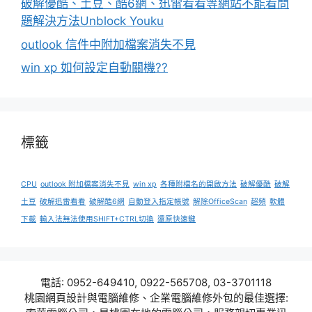
破解優酷、土豆、酷6網、迅雷看看等網站不能看問
題解決方法Unblock Youku
outlook 信件中附加檔案消失不見
win xp 如何設定自動關機??
標籤
CPU
outlook 附加檔案消失不見
win xp
各種附檔名的開啟方法
破解優酷
破解
土豆
破解迅雷看看
破解酷6網
自動登入指定帳號
解除OfficeScan
超頻
軟體
下載
輸入法無法使用SHIFT+CTRL切換
還原快速鍵
電話: 0952-649410, 0922-565708, 03-3701118
桃園網頁設計與電腦維修、企業電腦維修外包的最佳選擇: