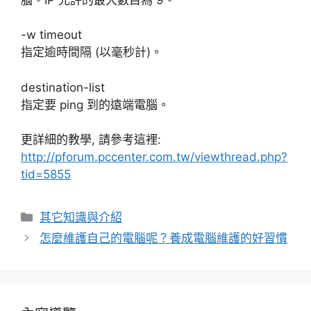
-w timeout
指定逾時間隔 (以毫秒計)。
destination-list
指定要 ping 到的遠端電腦。
更詳細的教學, 請參考這裡:
http://pforum.pccenter.com.tw/viewthread.php?
tid=5855
分
其它知識與介紹
類
怎麼維護自己的電腦呢？養成電腦維護的好習慣